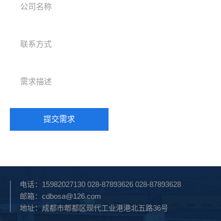
电话：15982027130 028-87893626 028-87893628
邮箱：cdbosa@126.com
地址：成都市郫都区现代工业港港北五路36号