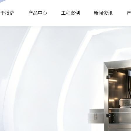
关于搏萨
产品中心
工程案例
新闻资讯