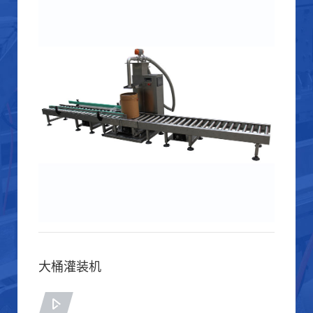
大桶灌装机
查看详情