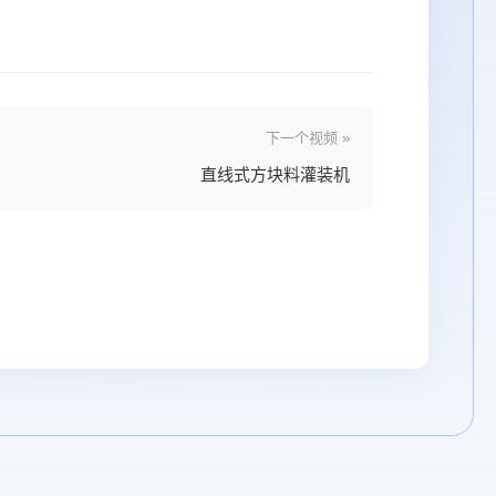
下一个视频 »
直线式方块料灌装机