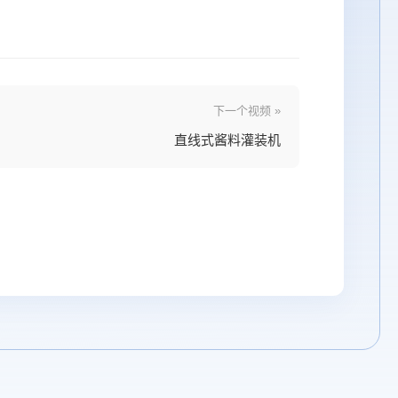
下一个视频 »
直线式酱料灌装机