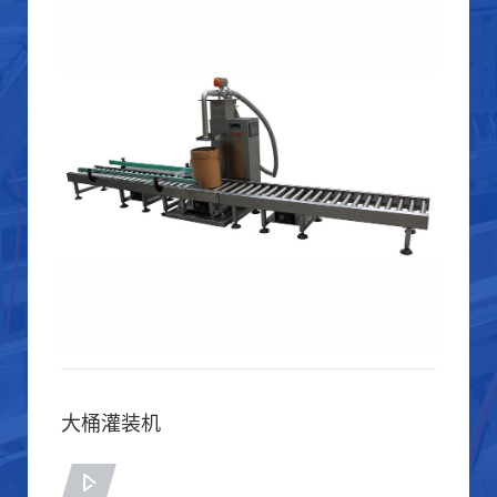
大桶灌装机
查看详情