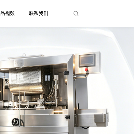
产品视频
联系我们