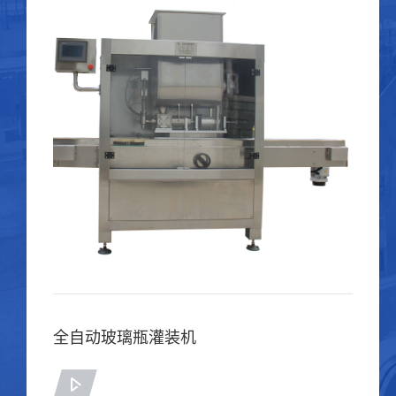
全自动玻璃瓶灌装机
查看详情