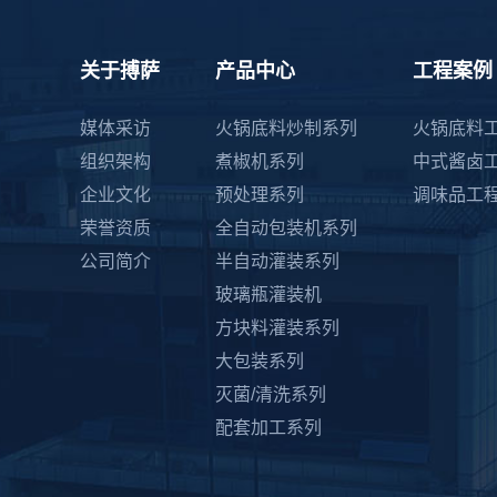
关于搏萨
产品中心
工程案例
媒体采访
火锅底料炒制系列
火锅底料
组织架构
煮椒机系列
中式酱卤
企业文化
预处理系列
调味品工
荣誉资质
全自动包装机系列
公司简介
半自动灌装系列
玻璃瓶灌装机
方块料灌装系列
大包装系列
灭菌/清洗系列
配套加工系列