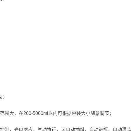
点：
大，在200-5000ml以内可根据包装大小随意调节；
控制，光电感应，气动执行，可自动抽料，自动进瓶，自动灌